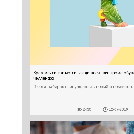
Креативили как могли: люди носят все кроме обув
челлендж!
В сети набирает популярность новый и немного 
...
2430
12-07-2019