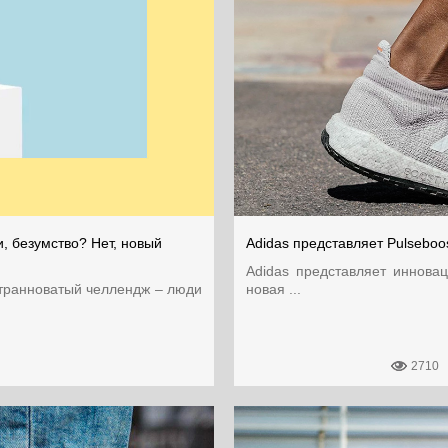
и, безумство? Нет, новый
Аdidas представляет Pulseboo
Аdidas представляет иннова
странноватый челлендж – люди
новая ...
2710