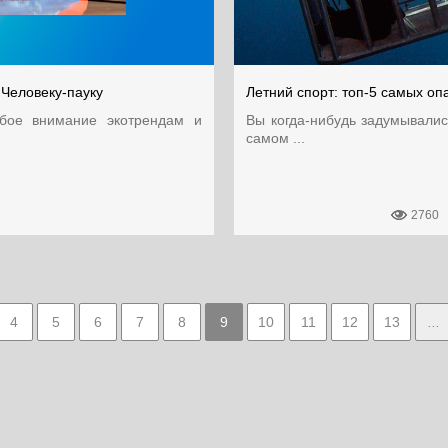
 Человеку-пауку
Летний спорт: топ-5 самых оп
бое внимание экотрендам и
Вы когда-нибудь задумывалис
самом ...
2760
4
5
6
7
8
9
10
11
12
13
...