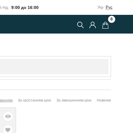
-Нд:
9:00 до 16:00
Укр
Рус
0
уванням
За зростанням ціни
За зменшенням ціни
Новинки