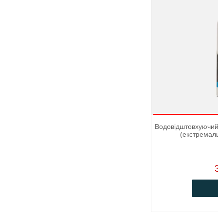
Водовідштовхуючий
(екстремал