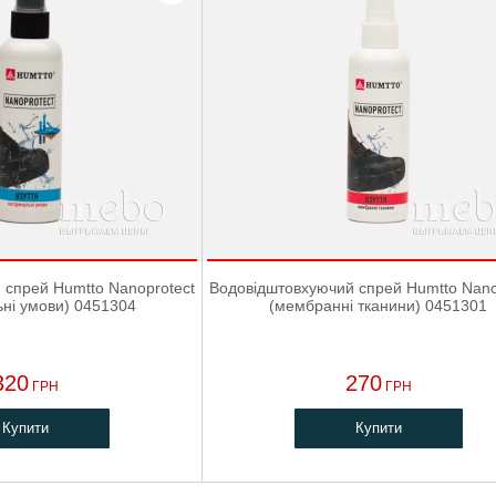
 спрей Humtto Nanoprotect
Водовідштовхуючий спрей Humtto Nano
ьні умови) 0451304
(мембранні тканини) 0451301
320
270
ГРН
ГРН
Купити
Купити