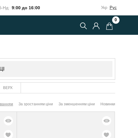
-Нд:
9:00 до 16:00
Укр
Рус
0
ЦІ
ВЕРХ
уванням
За зростанням ціни
За зменшенням ціни
Новинки
-45%