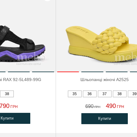
чі RAX 92-5L489-99G
Шльопанці жіночі A2525
38
35
36
37
38
39
790
490
690
ГРН
ГРН
ГРН
Купити
Купити