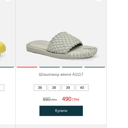
Шльопанці жіночі A1117
36
38
39
40
490
890
ГРН
ГРН
Купити