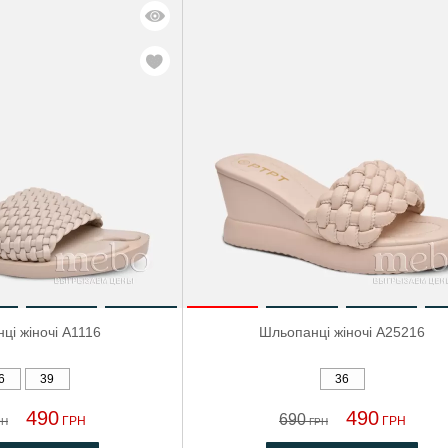
-29%
ці жіночі A1116
Шльопанці жіночі A25216
6
39
36
490
490
690
ГРН
ГРН
РН
ГРН