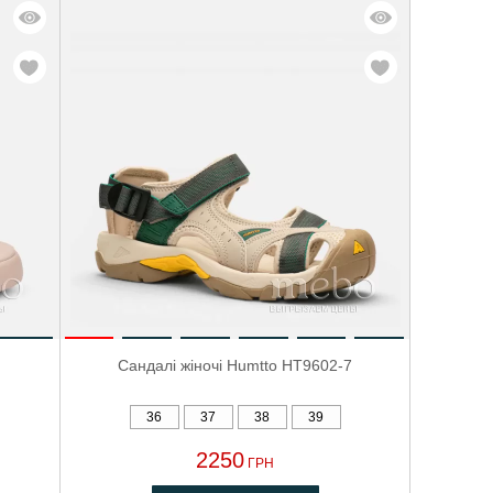
Сандалі жіночі Humtto HT9602-7
36
37
38
39
2250
ГРН