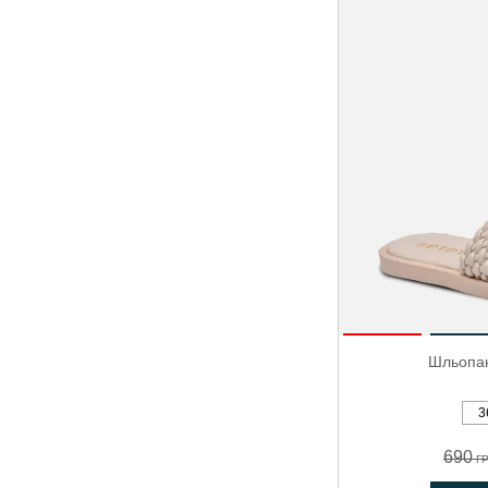
-29%
Шльопан
3
690
Г