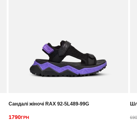
Сандалі жіночі RAX 92-5L489-99G
Шл
1790
ГРН
690