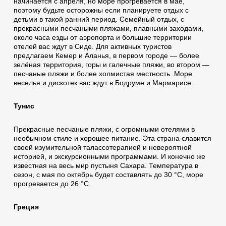
начинается с апреля, но море прогревается в мае,
поэтому будьте осторожны если планируете отдых с
детьми в такой ранний период. Семейный отдых, с
прекрасными песчаными пляжами, плавными заходами,
около часа езды от аэропорта и большие территории
отелей вас ждут в Сиде. Для активных туристов
предлагаем Кемер и Аланья, в первом городе — более
зелёная территория, горы и галечные пляжи, во втором —
песчаные пляжи и более холмистая местность. Море
веселья и дискотек вас ждут в Бодруме и Мармарисе.
Тунис
Прекрасные песчаные пляжи, с огромными отелями в
необычном стиле и хорошее питание. Эта страна славится
своей изумительной талассотерапией и невероятной
историей, и экскурсионными программами. И конечно же
известная на весь мир пустыня Сахара. Температура в
сезон, с мая по октябрь будет составлять до 30 °C, море
прогревается до 26 °C.
Греция