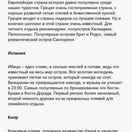
Европейская страна которая давно популярна среди
наших туристов. Греция очень гостеприимная страна, с
хорошо развитой сетью отелей и божественной кухней.
Греция входит в страны лидеров по лучшим пляжам. Ну и
конечно шоппинг в этой стране очень известный. Для
летнего отдыха рекомендуем: полуостров Халкидики,
Пелопоннес. Популярные острова Крит и Родос, самый
романтический остров Санторини.
Испания
Ибица – одно слово, а сколько мислей в голове, ведь это
известный на весь мир остров. Вся золотая молодежь
приезжает летом на остров, который никогда не спит.
Вечеринки не прекращаются никогда, и музыка не утихает
в 23:00. Самые популярные по бронированию это Коста-
Брава и Коста-Дорада. Первый регион более экономный,
второй немного дороже из-за прекрасных пляжей для
семейного отдыха.
Кипр
Красивые пляжи, огромное количество баров и дискотек