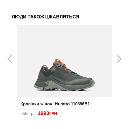
ЛЮДИ ТАКОЖ ЦІКАВЛЯТЬСЯ
Кросівки жіночі Humtto 110396B1
К
1990
2
2550грн
ГРН