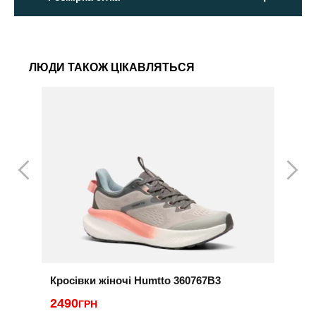
ЛЮДИ ТАКОЖ ЦІКАВЛЯТЬСЯ
Кросівки жіночі Humtto 360767B3
К
2490
2
ГРН