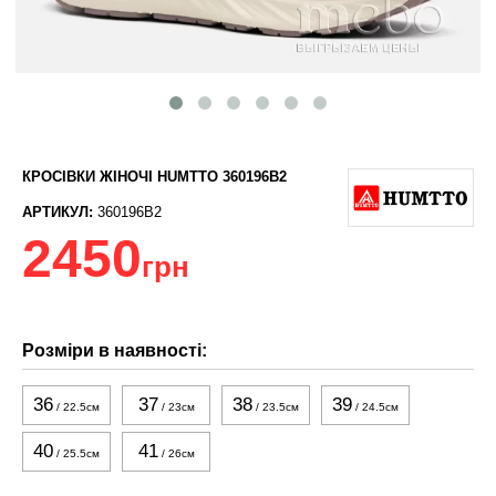
КРОСІВКИ ЖІНОЧІ HUMTTO 360196B2
АРТИКУЛ:
360196B2
2450
грн
Розміри в наявності:
36
37
38
39
/ 22.5см
/ 23см
/ 23.5см
/ 24.5см
40
41
/ 25.5см
/ 26см