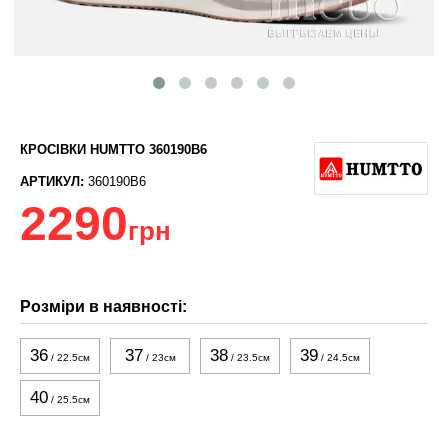
КРОСІВКИ HUMTTO 360190B6
АРТИКУЛ:
360190B6
2290
грн
Розміри в наявності:
36
37
38
39
/ 22.5см
/ 23см
/ 23.5см
/ 24.5см
40
/ 25.5см