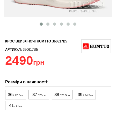
КРОСІВКИ ЖІНОЧІ HUMTTO 360617B5
АРТИКУЛ:
360617B5
2490
грн
Розміри в наявності:
36
37
38
39
/ 22.5см
/ 23см
/ 23.5см
/ 24.5см
41
/ 26см