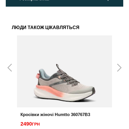
ЛЮДИ ТАКОЖ ЦІКАВЛЯТЬСЯ
Кросівки жіночі Humtto 360767B3
К
2490
3
ГРН