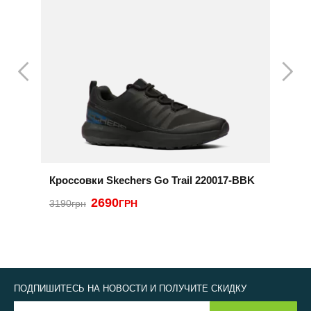
Кроссовки Skechers Go Trail 220017-BBK
К
2690
3190грн
ГРН
2
ПОДПИШИТЕСЬ НА НОВОСТИ И ПОЛУЧИТЕ СКИДКУ