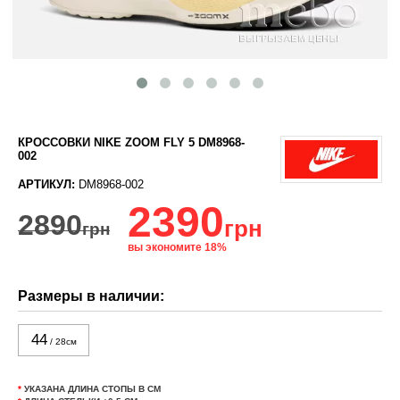
КРОССОВКИ NIKE ZOOM FLY 5 DM8968-
002
АРТИКУЛ:
DM8968-002
2390
2890
грн
грн
вы экономите 18%
Размеры в наличии:
44
/ 28см
*
УКАЗАНА ДЛИНА СТОПЫ В СМ