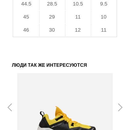
44.5
28.5
10.5
9.5
45
29
11
10
46
30
12
11
ЛЮДИ ТАК ЖЕ ИНТЕРЕСУЮТСЯ