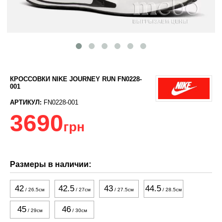
КРОССОВКИ NIKE JOURNEY RUN FN0228-
001
АРТИКУЛ:
FN0228-001
3690
грн
Размеры в наличии:
42
42.5
43
44.5
/ 26.5см
/ 27см
/ 27.5см
/ 28.5см
45
46
/ 29см
/ 30см