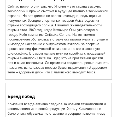
Сейчас принято считать, что Япония – это страна высоких
технологий и прочно смотрит в будущее именно в технической
отрасли. Но вот далеко не все так очевидно, ведь один из
популярных брендов спортивных товаров Asics родом из
страны восходящего солнца. Началом жизнедеятельности
фирмы стал 1949 год, когда Кихачиро Оницука создал в
городе Кобе компанию Onitsuka Co. Ltd. На тот момент
послевоенная обстановка в стране оставляла желать лучшего
и молодое население с энтузиазмом взялось за спорт не
просто как вид физической активности, но как жизненную
философию. В самом начале пути на коробках с продукцией
фирмы значилось Onitsuka Tiger, что на протяжении десяти
лет и было названием. Со временем создатель решил сменить
название, использовав первые буквы выражения «В здоровом
теле – здоровый дух», что с латинского выходит Asics.
Бренд побед
Компания всегда активно следила за новыми технологиями и
использовала их в своей продукции. Хоть у Кихачиро и не
было опыта обувщика, но старание и усердие позволили ему