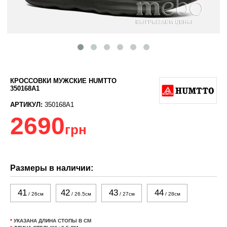
КРОССОВКИ МУЖСКИЕ HUMTTO
350168A1
АРТИКУЛ:
350168A1
2690
грн
Размеры в наличии:
41
42
43
44
/ 26см
/ 26.5см
/ 27см
/ 28см
*
УКАЗАНА ДЛИНА СТОПЫ В СМ