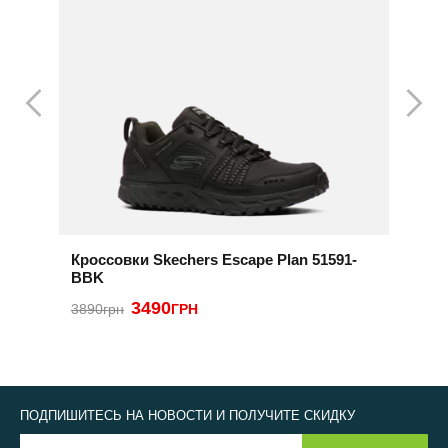
Кроссовки Skechers Escape Plan 51591-
К
BBK
3
3490
3890грн
ГРН
ПОДПИШИТЕСЬ НА НОВОСТИ И ПОЛУЧИТЕ СКИДКУ