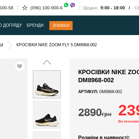
-500-58
(096) 100-900-6
Щодня:
9:00 - 18:00 /
Сб
О ДОГЛЯДУ
БРЕНДИ
ЗНИЖКИ
КРОСІВКИ NIKE ZOOM FLY 5 DM8968-002
КИ
КРОСІВКИ NIKE ZO
DM8968-002
АРТИКУЛ:
DM8968-002
23
2890
грн
Ви економи
Розміри в наявності: