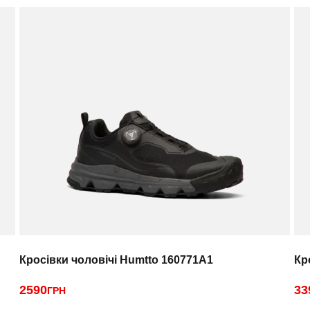
Кросівки чоловічі Humtto 160771A1
Кр
2590
33
ГРН