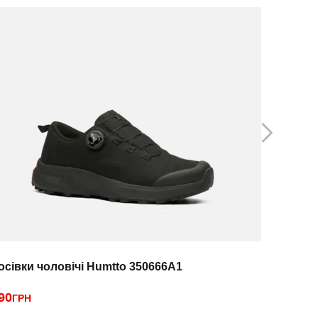
осівки чоловічі Humtto 350666A1
Кросівки
90
2790
ГРН
ГРН