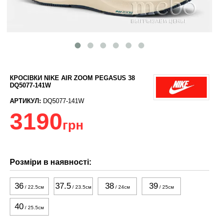
КРОСІВКИ NIKE AIR ZOOM PEGASUS 38
DQ5077-141W
АРТИКУЛ:
DQ5077-141W
3190
грн
Розміри в наявності:
36
37.5
38
39
/ 22.5см
/ 23.5см
/ 24см
/ 25см
40
/ 25.5см