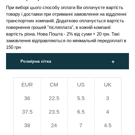
При виборі цього способу оплати Ви оплачуєте вартість
товару і доставки при отриманні замовлення на відділенні
транспортних компаній. Додатково оплачується вартість
повернення грошей "післяплата", в кожній компанії
вартість різна. Нова Пошта - 2% від суми + 20 грн. Такі
замовлення відправляються по мінімальній передоплаті в
150 грн
Розмірна сітка
EUR
СМ
US
UK
36
22.5
5.5
3
37.5
23.5
6.5
4
38
24
7
4.5