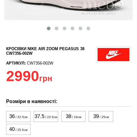
КРОСІВКИ NIKE AIR ZOOM PEGASUS 38
CW7356-002W
АРТИКУЛ:
CW7356-002W
2990
грн
Розміри в наявності:
36
37.5
38
39
/ 22.5см
/ 23.5см
/ 24см
/ 25см
40
/ 25.5см