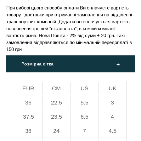
При виборі цього способу оплати Ви оплачуєте вартість
товару і доставки при отриманні замовлення на відділенні
транспортних компаній. Додатково оплачується вартість
повернення грошей "післяплата", в кожній компанії
вартість різна. Нова Пошта - 2% від суми + 20 грн. Такі
замовлення відправляються по мінімальній передоплаті в
150 грн
Розмірна сітка
EUR
СМ
US
UK
36
22.5
5.5
3
37.5
23.5
6.5
4
38
24
7
4.5