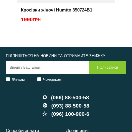
Кросівки жіночі Humtto 350724B1
К
H
1990
ГРН
4
ПІДПИШІТЬСЯ НА НОВИНИ ТА ОТРИМАЙТЕ ЗНИЖКУ
Жінкам
Чоловікам
(066) 88-500-58
(093) 88-500-58
(096) 100-900-6
Способи оплати
Дропшипінг