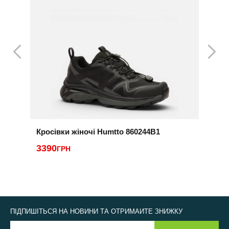
Кросівки жіночі Humtto 860244B1
К
3390
4
ГРН
ПІДПИШІТЬСЯ НА НОВИНИ ТА ОТРИМАЙТЕ ЗНИЖКУ