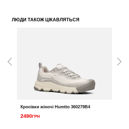
ЛЮДИ ТАКОЖ ЦІКАВЛЯТЬСЯ
Кросівки жіночі Humtto 360279B4
К
V
2490
ГРН
4