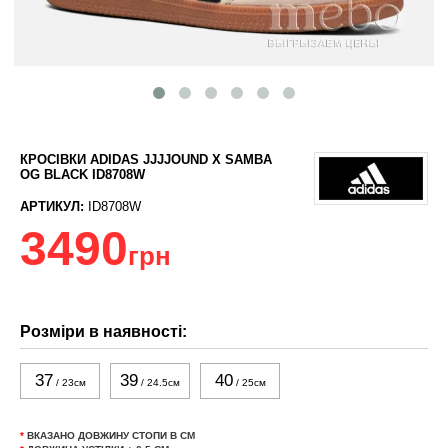
КРОСІВКИ ADIDAS JJJJOUND X SAMBA
OG BLACK ID8708W
АРТИКУЛ:
ID8708W
3490
грн
Розміри в наявності:
37
39
40
/ 23см
/ 24.5см
/ 25см
*
ВКАЗАНО ДОВЖИНУ СТОПИ В СМ