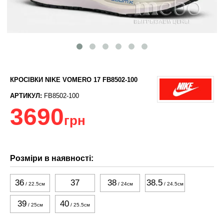
КРОСІВКИ NIKE VOMERO 17 FB8502-100
АРТИКУЛ:
FB8502-100
3690
грн
Розміри в наявності:
36
37
38
38.5
/ 22.5см
/ 24см
/ 24.5см
39
40
/ 25см
/ 25.5см