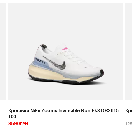
Кросівки Nike Zoomx Invincible Run Fk3 DR2615-
Кр
100
3590
ГРН
125