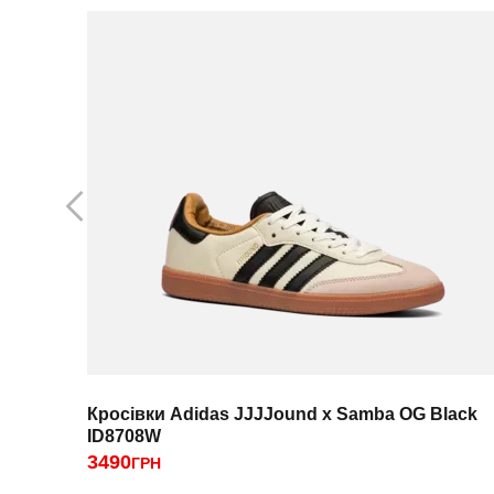
Кросівки Adidas JJJJound x Samba OG Black
ID8708W
3490
ГРН