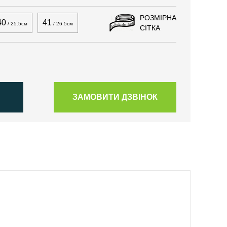
РОЗМІРНА
40
41
/ 25.5см
/ 26.5см
СІТКА