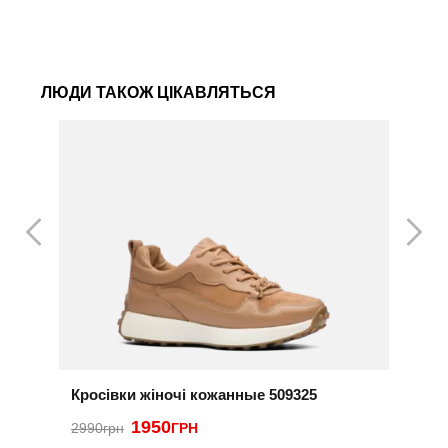
ЛЮДИ ТАКОЖ ЦІКАВЛЯТЬСЯ
Кросівки жіночі кожанные 509325
К
1950
3
2990грн
ГРН