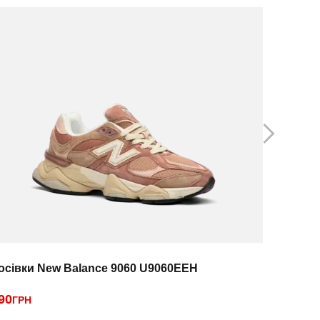
осівки New Balance 9060 U9060EEH
Кросівки 
90
4990
ГРН
ГРН