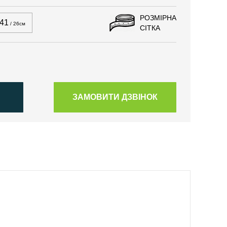
РОЗМІРНА
41
/ 26см
СІТКА