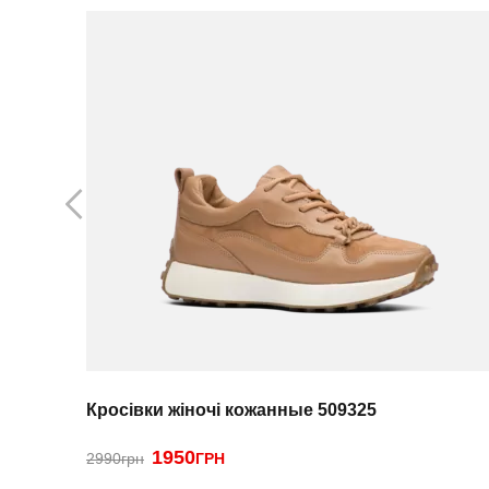
Кросівки жіночі кожанные 509325
1950
2990грн
ГРН