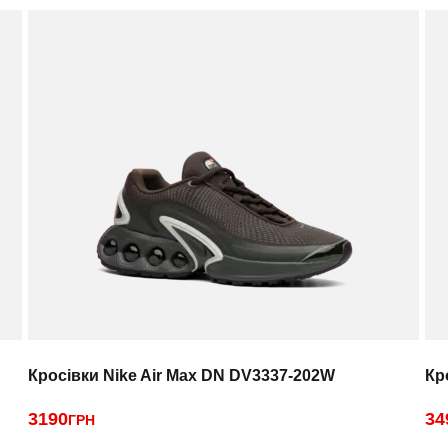
Кросівки Nike Air Max DN DV3337-202W
Кр
3190
34
ГРН