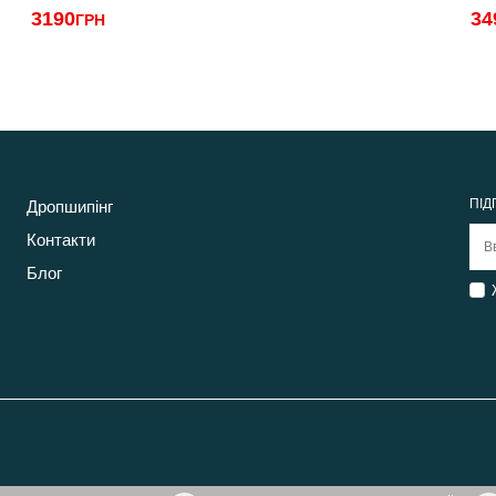
3190
34
ГРН
ПІД
Дропшипінг
Контакти
Блог