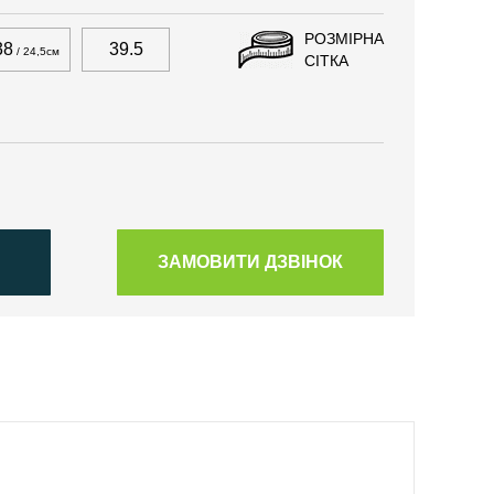
РОЗМІРНА
38
39.5
/ 24,5см
СІТКА