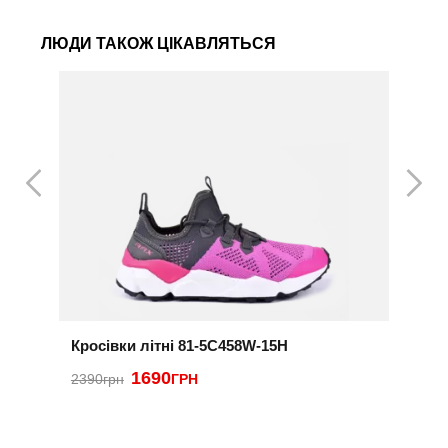
ЛЮДИ ТАКОЖ ЦІКАВЛЯТЬСЯ
Кросівки літні 81-5C458W-15H
К
1690
2390грн
ГРН
2