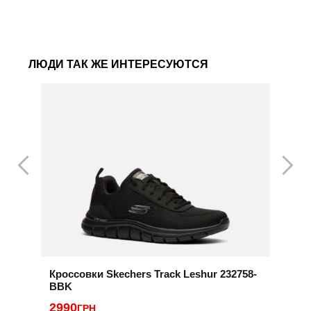
ЛЮДИ ТАК ЖЕ ИНТЕРЕСУЮТСЯ
Кроссовки Skechers Track Leshur 232758-
К
BBK
F
2990
ГРН
2