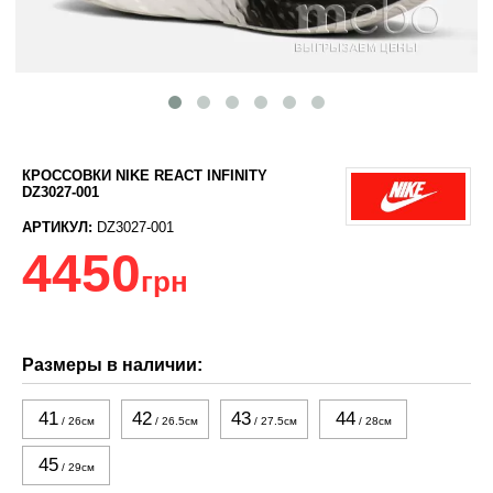
КРОССОВКИ NIKE REACT INFINITY
DZ3027-001
АРТИКУЛ:
DZ3027-001
4450
грн
Размеры в наличии:
41
42
43
44
/ 26см
/ 26.5см
/ 27.5см
/ 28см
45
/ 29см