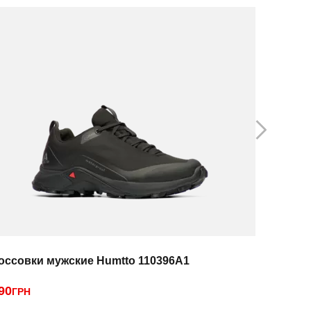
оссовки мужские Humtto 110396A1
Треккинг
90
1
ГРН
2990грн