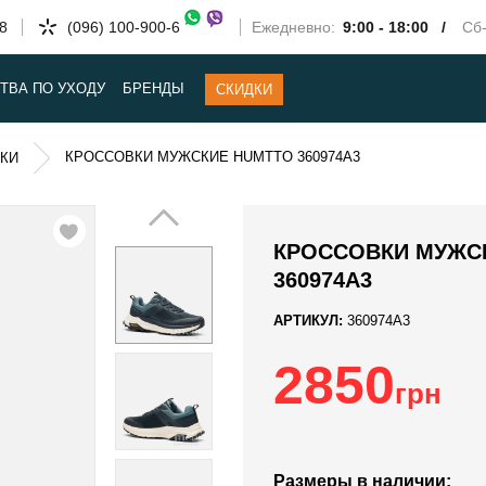
58
(096) 100-900-6
Ежедневно:
9:00 - 18:00 /
Сб-
ТВА ПО УХОДУ
БРЕНДЫ
СКИДКИ
КРОССОВКИ МУЖСКИЕ HUMTTO 360974A3
КИ
КРОССОВКИ МУЖС
360974A3
АРТИКУЛ:
360974A3
2850
грн
Размеры в наличии: