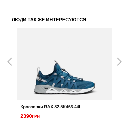
ЛЮДИ ТАК ЖЕ ИНТЕРЕСУЮТСЯ
Кроссовки RAX 82-5K463-44L
К
2390
ГРН
1