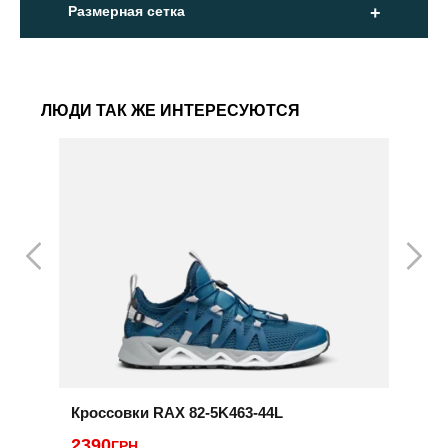
Размерная сетка
ЛЮДИ ТАК ЖЕ ИНТЕРЕСУЮТСЯ
Кроссовки RAX 82-5K463-44L
К
6
2390
ГРН