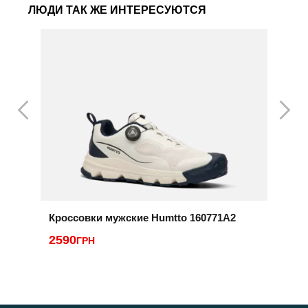
ЛЮДИ ТАК ЖЕ ИНТЕРЕСУЮТСЯ
Кроссовки мужские Humtto 160771A2
К
2590
2
ГРН