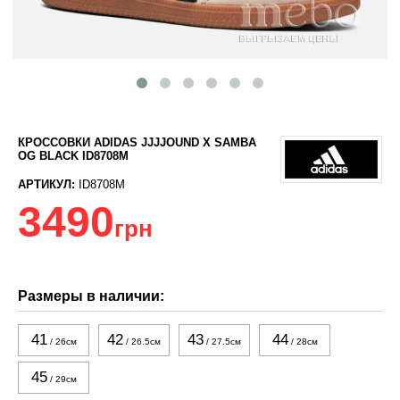
КРОССОВКИ ADIDAS JJJJOUND X SAMBA
OG BLACK ID8708M
АРТИКУЛ:
ID8708M
3490
грн
Размеры в наличии:
41
42
43
44
/ 26см
/ 26.5см
/ 27.5см
/ 28см
45
/ 29см