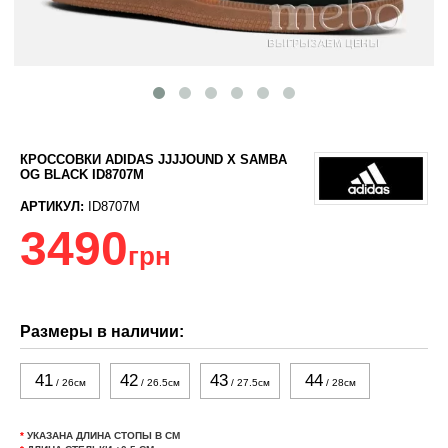
КРОССОВКИ ADIDAS JJJJOUND X SAMBA
OG BLACK ID8707M
АРТИКУЛ:
ID8707M
3490
грн
Размеры в наличии:
41
42
43
44
/ 26см
/ 26.5см
/ 27.5см
/ 28см
*
УКАЗАНА ДЛИНА СТОПЫ В СМ