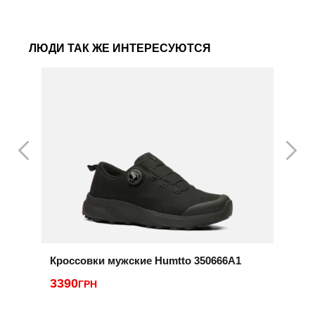
ЛЮДИ ТАК ЖЕ ИНТЕРЕСУЮТСЯ
Кроссовки мужские Humtto 350666A1
К
0
3390
ГРН
2