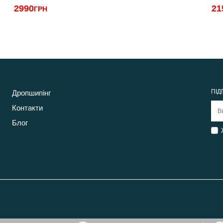
2990
21
ГРН
ПІД
Дропшипінг
Контакти
Блог