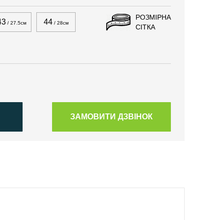
РОЗМІРНА
43
44
/ 27.5см
/ 28см
СІТКА