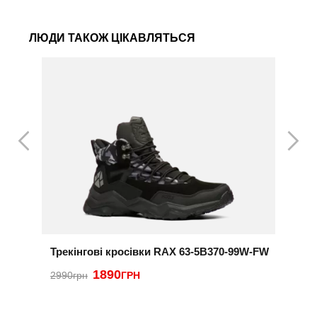
ЛЮДИ ТАКОЖ ЦІКАВЛЯТЬСЯ
Трекінгові кросівки RAX 63-5B370-99W-FW
К
1890
3
2990грн
ГРН