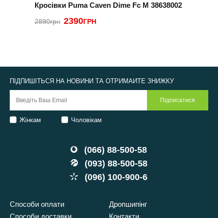
Кросівки Puma Caven Dime Fc M 38638002
К
0
2390
2890грн
ГРН
2
ПІДПИШІТЬСЯ НА НОВИНИ ТА ОТРИМАЙТЕ ЗНИЖКУ
Жінкам
Чоловікам
(066) 88-500-58
(093) 88-500-58
(096) 100-900-6
Способи оплати
Дропшипінг
Способи доставки
Контакти