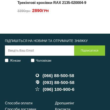
Трекінгові кросівки RAX 2135-020004-9
К
2890
3390грн
ГРН
2
ПІДПИШІТЬСЯ НА НОВИНИ ТА ОТРИМАЙТЕ ЗНИЖКУ
Жінкам
Чоловікам
(066) 88-500-58
(093) 88-500-58
(096) 100-900-6
Способи оплати
Дропшипінг
Способи доставки
Контакти