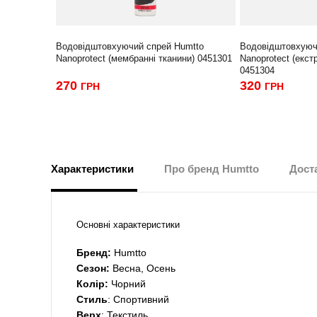
Водовідштовхуючий спрей Humtto
Водовідштовхуюч
Nanoprotect (мембранні тканини) 0451301
Nanoprotect (екст
0451304
270
320
ГРН
ГРН
Характеристики
Про бренд Humtto
Доста
Основні характеристики
Бренд:
Humtto
Сезон:
Весна, Осень
Колір:
Чорний
Стиль
: Спортивний
Верх
: Текстиль