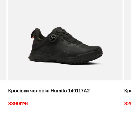
Кросівки чоловічі Humtto 140117A2
Кр
3390
32
ГРН