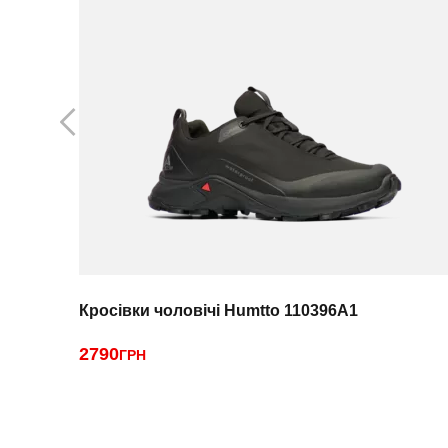
Кросівки чоловічі Humtto 110396A1
2790
ГРН