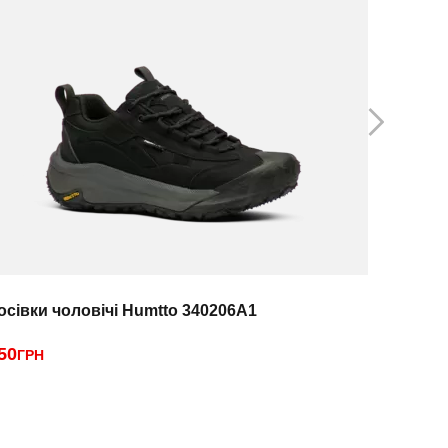
осівки чоловічі Humtto 340206A1
Кросівки
50
3190
ГРН
ГРН