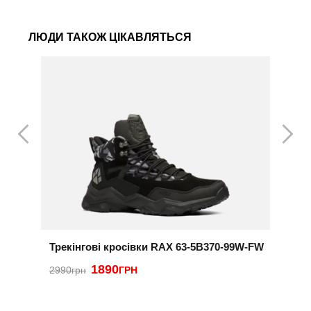
ЛЮДИ ТАКОЖ ЦІКАВЛЯТЬСЯ
Трекінгові кросівки RAX 63-5B370-99W-FW
К
1890
3
2990грн
ГРН