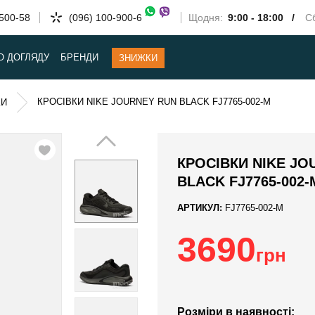
-500-58
(096) 100-900-6
Щодня:
9:00 - 18:00 /
Сб
О ДОГЛЯДУ
БРЕНДИ
ЗНИЖКИ
КРОСІВКИ NIKE JOURNEY RUN BLACK FJ7765-002-M
КИ
КРОСІВКИ NIKE JO
BLACK FJ7765-002-
АРТИКУЛ:
FJ7765-002-M
3690
грн
Розміри в наявності: