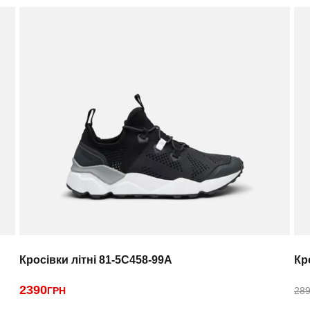
Кросівки літні 81-5C458-99A
Кр
2390
ГРН
289