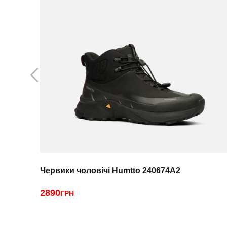
Червики чоловічі Humtto 240674A2
2890
ГРН