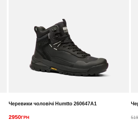
Черевики чоловічі Humtto 260647A1
Че
2950
ГРН
519