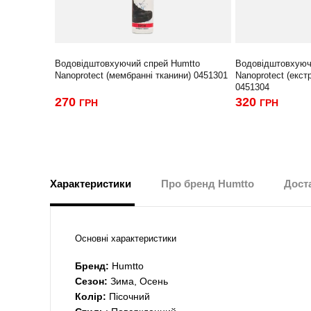
Водовідштовхуючий спрей Humtto
Водовідштовхуюч
Nanoprotect (мембранні тканини) 0451301
Nanoprotect (екст
0451304
270
320
ГРН
ГРН
Характеристики
Про бренд Humtto
Доста
Основні характеристики
Бренд:
Humtto
Сезон:
Зима, Осень
Колір:
Пісочний