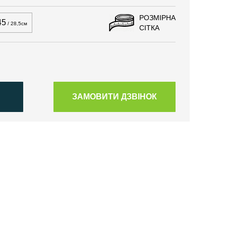
РОЗМІРНА
45
/ 28,5см
СІТКА