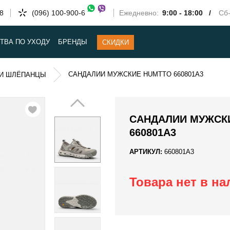
58
(096) 100-900-6
Ежедневно:
9:00 - 18:00 /
Сб-
ТВА ПО УХОДУ
БРЕНДЫ
СКИДКИ
САНДАЛИИ МУЖСКИЕ HUMTTO 660801A3
И ШЛЁПАНЦЫ
САНДАЛИИ МУЖСК
660801A3
АРТИКУЛ:
660801A3
Товара нет в н