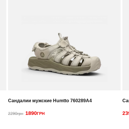
Сандалии мужские Humtto 760289A4
Са
1890
23
2290грн
ГРН