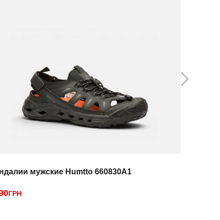
ндалии мужские Humtto 660830A1
Сандалии
90
2250
ГРН
ГРН