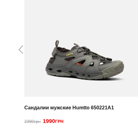
Сандалии мужские Humtto 650221A1
1990
2390грн
ГРН