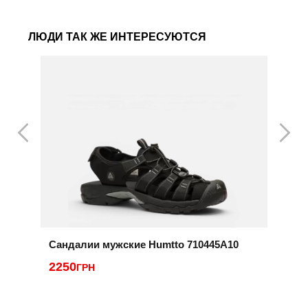
ЛЮДИ ТАК ЖЕ ИНТЕРЕСУЮТСЯ
Сандалии мужские Humtto 710445A10
С
2250
2
ГРН