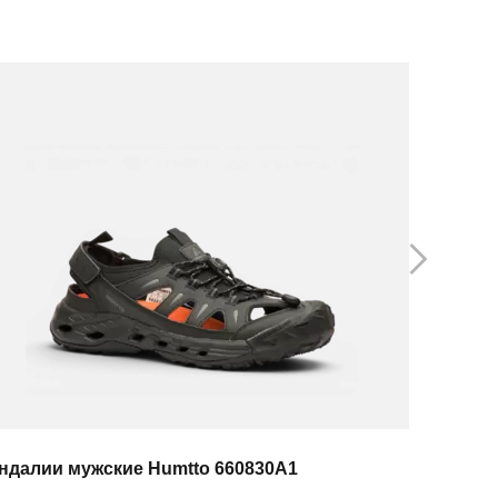
ндалии мужские Humtto 660830A1
Сандалии