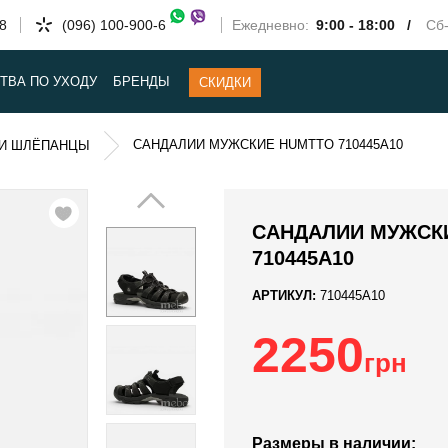
58
(096) 100-900-6
Ежедневно:
9:00 - 18:00 /
Сб-
ТВА ПО УХОДУ
БРЕНДЫ
СКИДКИ
САНДАЛИИ МУЖСКИЕ HUMTTO 710445A10
И ШЛЁПАНЦЫ
САНДАЛИИ МУЖСК
710445A10
АРТИКУЛ:
710445A10
2250
грн
Размеры в наличии: