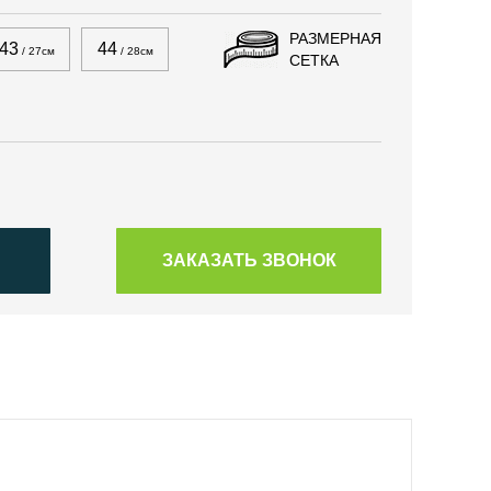
РАЗМЕРНАЯ
43
44
/ 27см
/ 28см
СЕТКА