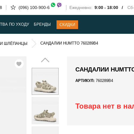
58
(096) 100-900-6
Ежедневно:
9:00 - 18:00 /
Сб-
ТВА ПО УХОДУ
БРЕНДЫ
СКИДКИ
САНДАЛИИ HUMTTO 760289B4
 И ШЛЁПАНЦЫ
САНДАЛИИ HUMTTO
АРТИКУЛ:
760289B4
Товара нет в н