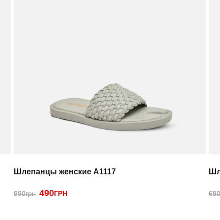
Шлепанцы женские A1117
Шл
490
890грн
ГРН
690