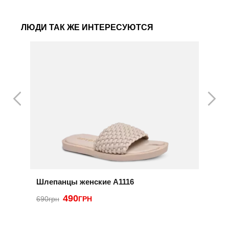
ЛЮДИ ТАК ЖЕ ИНТЕРЕСУЮТСЯ
Шлепанцы женские A1116
Ш
490
690грн
ГРН
8