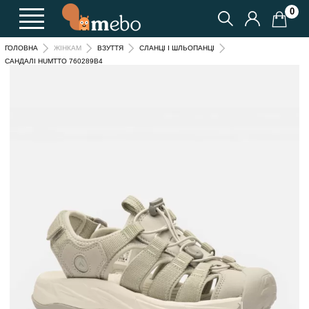
0
ГОЛОВНА
ЖІНКАМ
ВЗУТТЯ
СЛАНЦІ І ШЛЬОПАНЦІ
САНДАЛІ HUMTTO 760289B4