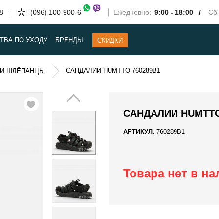
58
(096) 100-900-6
Ежедневно:
9:00 - 18:00 /
Сб-
ТВА ПО УХОДУ
БРЕНДЫ
СКИДКИ
САНДАЛИИ HUMTTO 760289B1
 И ШЛЁПАНЦЫ
САНДАЛИИ HUMTTO
АРТИКУЛ:
760289B1
Товара нет в н