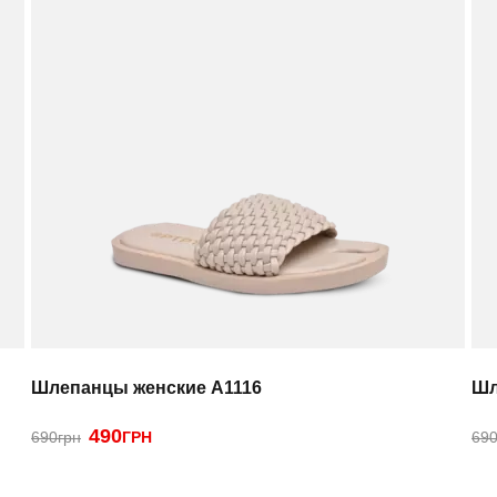
Шлепанцы женские A1116
Шл
490
690грн
ГРН
690