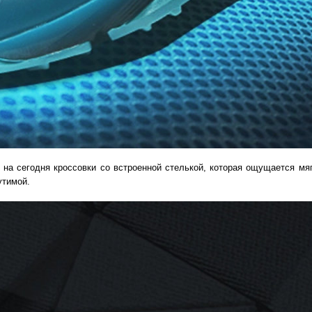
 на сегодня кроссовки cо встроенной стелькой, которая ощущается м
утимой.