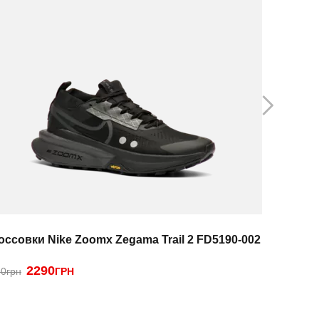
оссовки Nike Zoomx Zegama Trail 2 FD5190-002
Кроссовк
2290
1
0грн
ГРН
2890грн