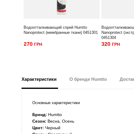
Водоотталкивающий спрей Humtto
Водоотталкивающ
Nanoprotect (мембранные ткани) 0451301
Nanoprotect (экс
0451304
270
320
ГРН
ГРН
Характеристики
О бренде Humtto
Достав
Основные характеристики
Бренд:
Humtto
Сезон:
Весна, Осень
Цвет:
Черный