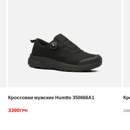
Кроссовки мужские Humtto 350666A1
Кр
3390
ГРН
289